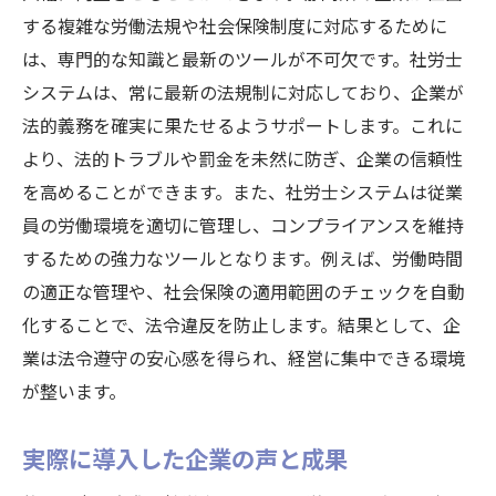
する複雑な労働法規や社会保険制度に対応するために
労働環境向上による企業イメージの変化
は、専門的な知識と最新のツールが不可欠です。社労士
導入後の社内コミュニケーションの変化
システムは、常に最新の法規制に対応しており、企業が
静岡県企業の労働環境改善事例
法的義務を確実に果たせるようサポートします。これに
静岡県での社労士システム導入事例から学ぶ労
より、法的トラブルや罰金を未然に防ぎ、企業の信頼性
務管理の最新トレンド
を高めることができます。また、社労士システムは従業
労務管理の最新トレンドと社労士システム
員の労働環境を適切に管理し、コンプライアンスを維持
の役割
するための強力なツールとなります。例えば、労働時間
静岡県企業が注目する労務管理ソリューシ
の適正な管理や、社会保険の適用範囲のチェックを自動
ョン
化することで、法令違反を防止します。結果として、企
業は法令遵守の安心感を得られ、経営に集中できる環境
システム導入で進化する労務管理の手法
が整います。
事例から見る労務管理の未来
専門家が語る最新の労務管理ツール
実際に導入した企業の声と成果
静岡県企業が取り入れるべき労務管理の新