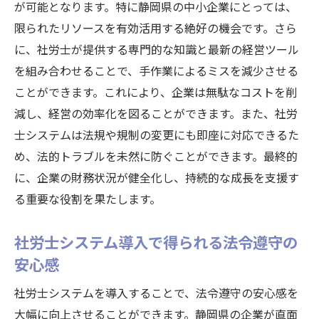
が可能となります。特に静岡県の中小企業にとっては、
社労士システム導入による経営改善の具体
限られたリソースを有効活用する絶好の機会です。さら
例
に、社労士が提供する専門的な知識と最新の経営ツール
効率化による時間とコストの削減効果
を組み合わせることで、手作業によるミスを減少させる
従業員満足度向上と定着率の改善
ことができます。これにより、企業は無駄なコストを削
成功のための社労士システム活用ポイント
減し、経営の効率化を図ることができます。また、社労
静岡県企業が実感するシステム導入のメリ
士システムは法規や規制の変更にも即座に対応できるた
ット
め、法的トラブルを未然に防ぐことができます。最終的
に、企業の財務状況が健全化し、持続的な成長を支援す
具体的なデータで見る成功事例
る重要な役割を果たします。
社労士システムの導入が静岡県企業の労働環境
に与えた変化とその評価
社労士システム導入で得られる法令遵守の
労働環境の改善につながるシステム導入の
安心感
効果
社労士システムを導入することで、法令遵守の安心感を
従業員から見た社労士システムの評価
大幅に向上させることができます。静岡県の企業が直面
経営者が語る社労士システムの導入効果