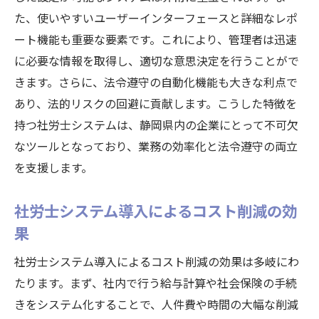
成果
た、使いやすいユーザーインターフェースと詳細なレポ
実際の事例から学ぶ社労士システムの導入
ート機能も重要な要素です。これにより、管理者は迅速
プロセス
に必要な情報を取得し、適切な意思決定を行うことがで
社労士システム導入で静岡県企業が直面する課
きます。さらに、法令遵守の自動化機能も大きな利点で
題を乗り越える方法
あり、法的リスクの回避に貢献します。こうした特徴を
社労士システム導入時のよくある課題と対
持つ社労士システムは、静岡県内の企業にとって不可欠
策
なツールとなっており、業務の効率化と法令遵守の両立
コスト面での課題をどう解決するか
を支援します。
従業員への浸透をスムーズにする方法
社労士システム導入によるコスト削減の効
システム選定のポイントと注意点
果
導入後のサポート体制の重要性
社労士システム導入によるコスト削減の効果は多岐にわ
成功事例から学ぶ課題解決のヒント
たります。まず、社内で行う給与計算や社会保険の手続
静岡県内企業が社労士システム導入で得た具体
きをシステム化することで、人件費や時間の大幅な削減
的な効果と成功のポイント