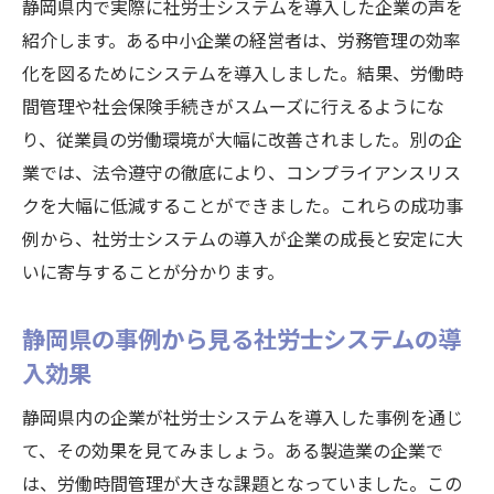
静岡県内で実際に社労士システムを導入した企業の声を
トレンド
紹介します。ある中小企業の経営者は、労務管理の効率
静岡県企業が社労士システム導入で業務効率化
化を図るためにシステムを導入しました。結果、労働時
に成功した秘訣
間管理や社会保険手続きがスムーズに行えるようにな
成功する社労士システム導入のステップ
り、従業員の労働環境が大幅に改善されました。別の企
業務効率化のためのシステム活用事例
業では、法令遵守の徹底により、コンプライアンスリス
効果的なシステム導入のための準備
クを大幅に低減することができました。これらの成功事
導入後のフォローアップと改善策
例から、社労士システムの導入が企業の成長と安定に大
社労士システムで業務効率化を実現する方
いに寄与することが分かります。
法
静岡県の事例から見る社労士システムの導
静岡県企業の成功事例に学ぶ効率化の秘訣
入効果
静岡県内の企業が社労士システムを導入した事例を通じ
て、その効果を見てみましょう。ある製造業の企業で
は、労働時間管理が大きな課題となっていました。この