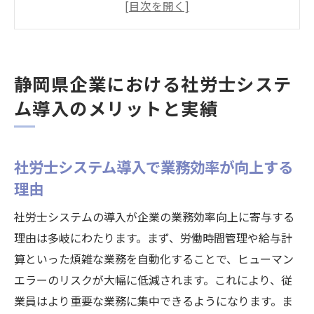
静岡県企業が選ぶ社労士システムの特徴と
利点
社労士システム導入によるコスト削減の効
静岡県企業における社労士システ
果
ム導入のメリットと実績
社労士システム導入で得られる法令遵守の
安心感
実際に導入した企業の声と成果
社労士システム導入で業務効率が向上する
静岡県の事例から見る社労士システムの導
理由
入効果
社労士システムの導入が企業の業務効率向上に寄与する
労務管理の課題を解決する社労士システムの導
理由は多岐にわたります。まず、労働時間管理や給与計
入が静岡県企業に与えた影響
算といった煩雑な業務を自動化することで、ヒューマン
労働時間管理の課題を解決する方法
エラーのリスクが大幅に低減されます。これにより、従
社会保険手続きの効率化とその重要性
業員はより重要な業務に集中できるようになります。ま