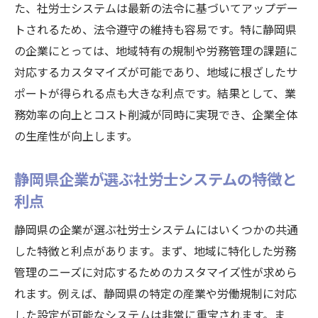
静岡県企業が直面する労務管理の現状
た、社労士システムは最新の法令に基づいてアップデー
社労士システムがもたらす従業員の満足度
トされるため、法令遵守の維持も容易です。特に静岡県
向上
の企業にとっては、地域特有の規制や労務管理の課題に
社労士システム導入による労務リスクの軽
対応するカスタマイズが可能であり、地域に根ざしたサ
減
ポートが得られる点も大きな利点です。結果として、業
務効率の向上とコスト削減が同時に実現でき、企業全体
静岡県企業が実感した社労士システムの効
の生産性が向上します。
果
最新の社労士システムで静岡県の企業が実現し
静岡県企業が選ぶ社労士システムの特徴と
た業務効率化の事例
利点
製造業における社労士システムの活用例
静岡県の企業が選ぶ社労士システムにはいくつかの共通
小売業の労務管理改善事例
した特徴と利点があります。まず、地域に特化した労務
サービス業での社労士システム導入効果
管理のニーズに対応するためのカスタマイズ性が求めら
社労士システムで実現するペーパーレス化
れます。例えば、静岡県の特定の産業や労働規制に対応
中小企業が社労士システムで得た効率化の
した設定が可能なシステムは非常に重宝されます。ま