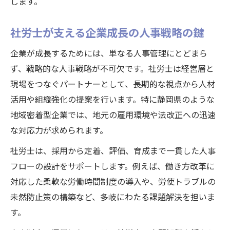
社労士が支えるコンプライアンス強化の実
します。
際
社労士が支える企業成長の人事戦略の鍵
企業成長に寄与する人事戦略構築のヒント
社労士と作る持続的成長の人事戦略ポイン
企業が成長するためには、単なる人事管理にとどまら
ト
ず、戦略的な人事戦略が不可欠です。社労士は経営層と
社労士協働による人材確保と育成の実践法
現場をつなぐパートナーとして、長期的な視点から人材
活用や組織強化の提案を行います。特に静岡県のような
企業の競争力を高める社労士の提案力活用
地域密着型企業では、地元の雇用環境や法改正への迅速
法
な対応力が求められます。
社労士が示す今後の人事戦略トレンド解説
社労士は、採用から定着、評価、育成まで一貫した人事
社労士と考える静岡県企業の成長ロードマ
フローの設計をサポートします。例えば、働き方改革に
ップ
対応した柔軟な労働時間制度の導入や、労使トラブルの
連携による戦略的人事の高みを目指して
未然防止策の構築など、多岐にわたる課題解決を担いま
社労士と企業が協働する人事戦略の実践事
す。
例