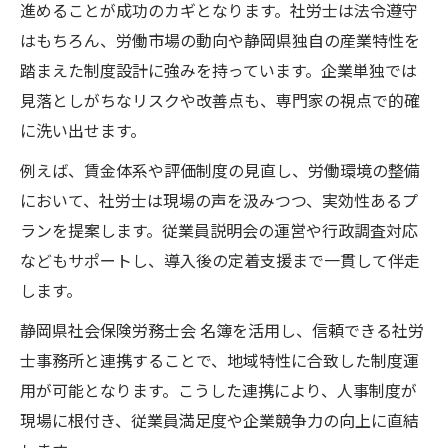
進めることが成功のカギとなります。社労士は法令遵守
果
はもちろん、労働市場の動向や静岡県独自の産業特性を
静岡県社会保険労務士会に学ぶ活用ノウハ
踏まえた制度設計に強みを持っています。企業単独では
ウ
見落としがちなリスクや改善点も、専門家の視点で的確
社労士と共に挑む働き方改革と人材確保戦
に洗い出せます。
略
例えば、賃金体系や評価制度の見直し、労働環境の整備
企業価値向上に社労士の専門力が欠かせな
において、社労士は現場の声を汲みつつ、実効性あるプ
い理由
ランを提案します。従業員説明会の運営や行政調査対応
社労士が導く人事制度運用の成功ポイント
などもサポートし、導入後の定着支援まで一貫して伴走
社労士が語る人事制度運用の成功要因とは
します。
静岡県企業で生きる社労士の実務的アドバ
静岡県社会保険労務士会 名簿を活用し、信頼できる社労
イス
士事務所と連携することで、地域特性に合致した制度運
社労士と進める人事評価制度見直しのコツ
用が可能となります。こうした連携により、人事制度が
社労士活用で定着率向上と離職防止を実現
現場に根付き、従業員満足度や企業競争力の向上に直結