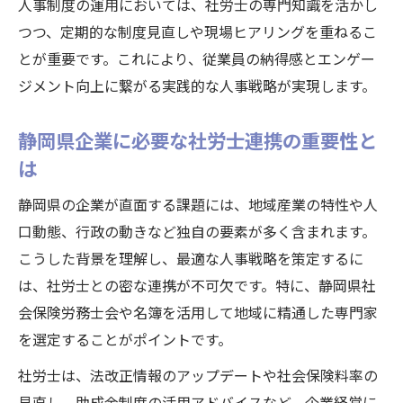
人事制度の運用においては、社労士の専門知識を活かし
人事制度改革で社労士との連携が生む相乗
つつ、定期的な制度見直しや現場ヒアリングを重ねるこ
効果
とが重要です。これにより、従業員の納得感とエンゲー
社労士と進める人事改革による定着率向上
ジメント向上に繋がる実践的な人事戦略が実現します。
策
企業全体を動かす社労士の人事コンサル活
静岡県企業に必要な社労士連携の重要性と
用法
は
社労士が牽引する持続的な人事制度改善の
静岡県の企業が直面する課題には、地域産業の特性や人
要点
口動態、行政の動きなど独自の要素が多く含まれます。
社労士視点で捉える静岡企業の人材戦略
こうした背景を理解し、最適な人事戦略を策定するに
社労士が分析する静岡企業人材戦略の特徴
は、社労士との密な連携が不可欠です。特に、静岡県社
静岡県社会保険労務士会を活用した施策事
会保険労務士会や名簿を活用して地域に精通した専門家
例
を選定することがポイントです。
社労士の専門知識を生かした採用力強化の
社労士は、法改正情報のアップデートや社会保険料率の
方法
見直し、助成金制度の活用アドバイスなど、企業経営に