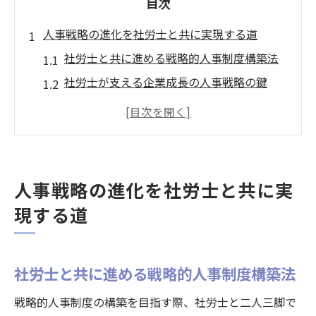
目次
人事戦略の進化を社労士と共に実現する道
社労士と共に進める戦略的人事制度構築法
社労士が支える企業成長の人事戦略の鍵
静岡県企業に必要な社労士連携の重要性と
は
社労士の視点で見る実践的人事制度改善ポ
イント
人事戦略の進化を社労士と共に実
人事戦略強化に社労士の専門性を生かす方
現する道
法
静岡県で求められる社労士活用の新常識
静岡県企業が知るべき社労士活用の新しい
社労士と共に進める戦略的人事制度構築法
視点
戦略的人事制度の構築を目指す際、社労士と二人三脚で
社労士と連携した人事戦略の運用が生む効