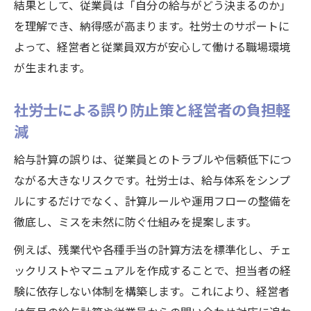
結果として、従業員は「自分の給与がどう決まるのか」
ート法
を理解でき、納得感が高まります。社労士のサポートに
安心できる給与計算へ社労士が導く理由
よって、経営者と従業員双方が安心して働ける職場環境
社労士が誤りのない給与計算体制を実現す
が生まれます。
る理由
社労士による誤り防止策と経営者の負担軽
安心の給与管理は社労士の専門知識がカギ
減
となる
社労士が提供する給与計算支援の強みとは
給与計算の誤りは、従業員とのトラブルや信頼低下につ
何か
ながる大きなリスクです。社労士は、給与体系をシンプ
社会保険労務士名簿で信頼できる社労士を
ルにするだけでなく、計算ルールや運用フローの整備を
探そう
徹底し、ミスを未然に防ぐ仕組みを提案します。
社労士が経営者の不安を解消し安心感を生
例えば、残業代や各種手当の計算方法を標準化し、チェ
む方法
ックリストやマニュアルを作成することで、担当者の経
これからの企業に必要な給与体系の考え方
験に依存しない体制を構築します。これにより、経営者