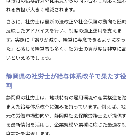
社労士が提案する未来志向の給与体系の設
は毎月の給与計算や従業員からの問い合わせ対応に追わ
計法
れる負担が大きく軽減されます。
時代に合った給与体系を社労士と構築する
さらに、社労士は最新の法改正や社会保険の動向も随時
重要性
反映したアドバイスを行い、制度の適正運用を支えま
社会保険労務士名簿を活用した専門家選び
す。実際に「誤りが減り、経営に専念できるようになっ
のコツ
た」と感じる経営者も多く、社労士の貢献度は非常に高
いといえるでしょう。
社労士の視点で企業成長に資する給与制度
とは
静岡県の社労士が給与体系改革で果たす役
経営者と社労士が共に描く新たな賃金戦略
割
とは
静岡県の社労士は、地域特有の雇用環境や産業構造を踏
まえた給与体系改革に強みを持っています。例えば、地
元の労働市場動向や、静岡県社会保険労務士会が提供す
る最新情報を活用し、企業規模や業種に応じた最適な制
度設計を実現します。