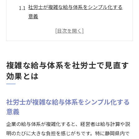
社労士が複雑な給与体系をシンプル化する
意義
給与体系見直しで社労士がもたらす納得感
向上
社労士による誤り防止策と経営者の負担軽
減
複雑な給与体系を社労士で見直す
静岡県の社労士が給与体系改革で果たす役
効果とは
割
社労士活用で従業員が安心できる給与管理
実現
社労士が複雑な給与体系をシンプル化する
経営者の負担軽減に社労士ができること
意義
社労士が給与計算ミスを減らし経営者の負
企業の給与体系が複雑化すると、経営者は給与計算や説
担削減
明のたびに大きな負担を感じがちです。特に静岡県内で
複雑な手続きも社労士なら効率的にサポー