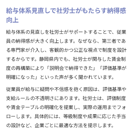
静岡県 社会保険労務士会会長も推奨する賃
給与体系見直しで社労士がもたらす納得感
金改革
向上
社労士の専門視点で評価基準を明確化する
給与体系の見直しを社労士がサポートすることで、従業
コツ
員の納得感が大きく向上します。なぜなら、第三者であ
静岡県で注目される給与体系改革のポイント
る専門家が介入し、客観的かつ公正な視点で制度を設計
静岡県 社労士と進める給与体系改革の最新
するからです。静岡県内でも、社労士が関与した賃金制
動向
度の再構築により「説明会で納得できた」「評価基準が
社労士活用で静岡の企業が注目する賃金制
明確になった」といった声が多く聞かれています。
度とは
従業員が給与に疑問や不信感を抱く原因は、評価基準や
静岡県社会保険労務士会会館で得る最新情
支給ルールの不透明さにあります。社労士は、評価制度
報とは
や賃金テーブルの明確化を提案し、実際の運用までフォ
社労士が伝授する静岡県の給与体系見直し
ローします。具体的には、等級制度や成果に応じた手当
成功術
の設計など、企業ごとに最適な方法を提示します。
地域特性を踏まえた社労士の給与改革サポ