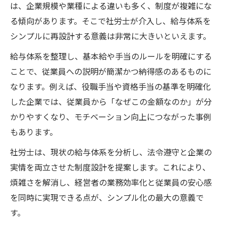
は、企業規模や業種による違いも多く、制度が複雑にな
ト可能
る傾向があります。そこで社労士が介入し、給与体系を
静岡県社会保険労務士会で信頼できる専門
シンプルに再設計する意義は非常に大きいといえます。
家探し
給与体系を整理し、基本給や手当のルールを明確にする
社労士のノウハウで賃金管理体制を強化す
ことで、従業員への説明が簡潔かつ納得感のあるものに
る方法
なります。例えば、役職手当や資格手当の基準を明確化
社労士による給与体系アドバイスで安心経
した企業では、従業員から「なぜこの金額なのか」が分
営へ
かりやすくなり、モチベーション向上につながった事例
従業員納得の賃金制度を築く方法
もあります。
社労士が公平で納得感ある賃金制度を設計
社労士は、現状の給与体系を分析し、法令遵守と企業の
する
実情を両立させた制度設計を提案します。これにより、
従業員の信頼を社労士の助言で得る賃金制
煩雑さを解消し、経営者の業務効率化と従業員の安心感
度改革
を同時に実現できる点が、シンプル化の最大の意義で
社労士との連携で透明性の高い給与体系を
す。
実現